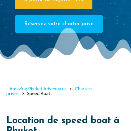
Réservez votre charter privé
Amazing Phuket Adventures
>
Charters
privés
>
Speed Boat
Location de speed boat à
Phuket